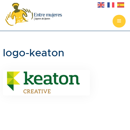
Portada
logo-keaton
La asociación
Ejes del proyecto
Noticias
Cómo colaborar