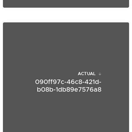
ACTUAL
090ff97c-46c8-421d-
b08b-1db89e7576a8