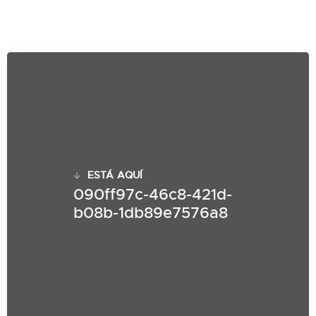
ESTÁ AQUÍ
090ff97c-46c8-421d-
b08b-1db89e7576a8