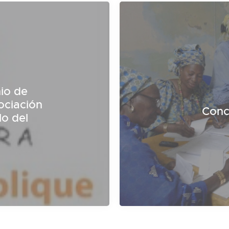
io de
ociación
Conc
lo del